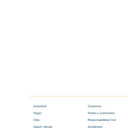
Automóvil
Comercios
Hogar
Pymes y autónomos
Vida
Responsabilidad Civil
Salud / dental
Accidentes