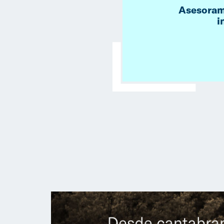
Asesoram
i